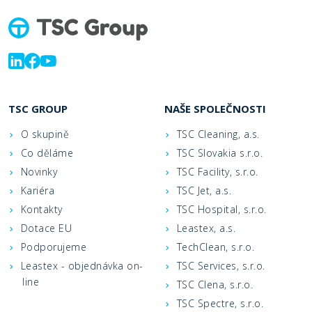
TSC GROUP
NAŠE SPOLEČNOSTI
O skupině
TSC Cleaning, a.s.
Co děláme
TSC Slovakia s.r.o.
Novinky
TSC Facility, s.r.o.
Kariéra
TSC Jet, a.s.
Kontakty
TSC Hospital, s.r.o.
Dotace EU
Leastex, a.s.
Podporujeme
TechClean, s.r.o.
Leastex - objednávka on-
TSC Services, s.r.o.
line
TSC Clena, s.r.o.
TSC Spectre, s.r.o.