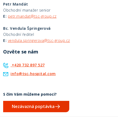
Petr Mandát
Obchodní manažer senior
E:
petr.mandat@tsc-group.cz
Bc. Vendula Špringerová
Obchodní ředitel
E:
vendula.springerova@tsc-group.cz
Ozvěte se nám
+420 732 897 527
info@tsc-hospital.com
S čím Vám můžeme pomoci?
Nezávazná poptávka