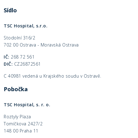
Sídlo
TSC Hospital, s.r.o.
Stodolní 316/2
702 00 Ostrava - Moravská Ostrava
IČ:
268 72 561
DIČ:
CZ26872561
C 40981 vedená u Krajského soudu v Ostravě.
Pobočka
TSC Hospital, s. r. o.
Roztyly Plaza
Tomíčkova 2427/2
148 00 Praha 11